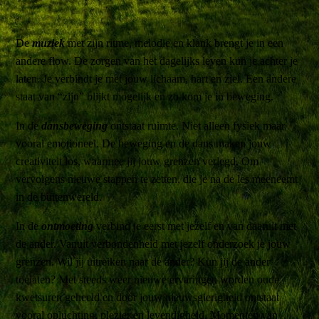
De
muziek
met zijn ritme, melodie en klank brengt je in een
andere flow. De zorgen van het dagelijks leven kun je achter je
laten. Je verbindt je met jouw lichaam, hart en ziel. Een andere
staat van “zijn” blijkt mogelijk en zo kom je in beweging.
In de
dansbeweging
ontstaat ruimte. Niet alleen fysiek maar
vooral emotioneel. De beweging en de dans maken jouw
creativiteit los, waarmee jij jouw grenzen verlegd. Om
vervolgens nieuwe stappen te zetten, die je na de les meeneemt
in de buitenwereld.
In de
ontmoeting
verbind je eerst met jezelf en van daaruit met
de ander. Vanuit verbondenheid met jezelf onderzoek je jouw
grenzen. Wil jij uitreiken naar de ander? Kun jij de ander
toelaten? Met steeds weer nieuwe ervaringen worden oude
kwetsuren geheeld en door jouw nieuwsgierigheid ontstaat
vooral opluchting, plezier en levendigheid. Momenten van