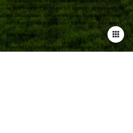
warm krijgt, tijdens de dans kun je iets uittrekken. We dansen
op blote voeten, of als dat niet lukt op zachte dansschoenen dan
wel antislipsokken. Verder wordt tijdens de les niet gesproken
met elkaar. Zo blijf je makkelijker in contact met jouw gevoel.
Voor iedereen
Power of Life Dance gaat niet over danspasjes. Je maakt je
eigen bewegingen. Het hoeft er allemaal niet mooi uit te zien.
Iedereen is welkom vanaf 18 jaar: man, vrouw, jong, oud, stijf,
moe, fit, mager of gezet, het maakt niet uit.
Uitnodiging
Ik nodig je van harte uit deze ervaring te ondergaan. In deze
vrije dans ervaar ik zelf een diepe verbinding met mezelf. Ook
ontdek ik de vrijheid om mijn eigen bewegingen te volgen, mijn
emoties die er zijn te uiten, te spelen met dat wat er in het
moment is en in verbinding te staan met de mensen om mij
heen. Het is mijn passie als dansleider om een bedding te