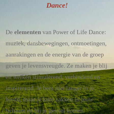
Dance!
De
elementen
van Power of Life Dance:
muziek, dansbewegingen, ontmoetingen,
aanrakingen en de energie van de groep
geven je levensvreugde. Ze maken je blij
en werken stimulerend, verbindend en
inspirerend. Je bent niet langer in je
hoofd, maar je kunt zakken in jouw
lichaam en bij je gevoel komen.