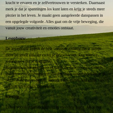
kracht te ervaren en je zelfvertrouwen te versterken. Daarnaast
merk je dat je spanningen los kunt laten en krijg je steeds meer
plezier in het leven. Je maakt geen aangeleerde danspassen in
een opgelegde volgorde. Alles gaat om de vrije beweging, die
vanuit jouw creativiteit en emoties ontstaat.
Lesopbouw
De lesopbouw tijdens de hele cursus is zodanig dat je steeds
meer bij jezelf uitkomt en bij je gevoelsleven. Een nieuwe
wereld zal voor je opengaan.
Belangrijk is het groepsproces dat in de dans ontstaat. Om dit
groepsproces te bevorderen wordt korting aangeboden als je in
één keer de cursus betaalt. Iedereen is welkom, wel graag van
tevoren telefonisch aanmelden.
Kleding
Draag vooral vrijetijds kleding, in meerdere lagen. Als je het