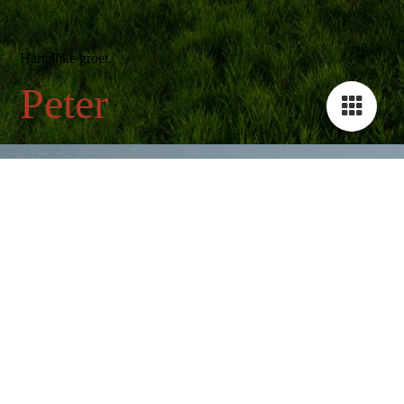
Hartelijke groet,
Peter
Bel: +31(0)6 51 43 35 45, mail: Peter@PeterKeulers.nl, of
contact me via het
contactformulier
,